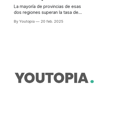
La mayoría de provincias de esas
dos regiones superan la tasa de
natalidad promedio entre mujeres
By Youtopia
20 feb. 2025
de 10 a 14 años y de 15 a 19 años.