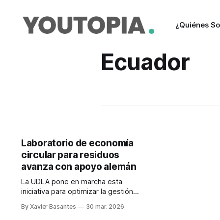
¿Quiénes S
Ecuador
Laboratorio de economía
circular para residuos
avanza con apoyo alemán
La UDLA pone en marcha esta
iniciativa para optimizar la gestión
de residuos en Ecuador. El
By Xavier Basantes
30 mar. 2026
laboratorio no solo analizará