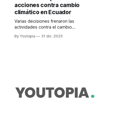
acciones contra cambio
climático en Ecuador
Varias decisiones frenaron las
actividades contra el cambio
climático y a favor de los
By Youtopia
31 dic. 2025
ecosistemas. Una de ellas fue la
fusión de Ambiente con Energía.