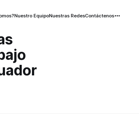
Somos?
Nuestro Equipo
Nuestras Redes
Contáctenos
as
bajo
uador