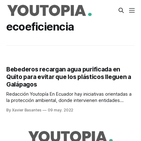
ecoeficiencia
Bebederos recargan agua purificada en
Quito para evitar que los plásticos lleguen a
Galápagos
Redacción Youtopía En Ecuador hay iniciativas orientadas a
la protección ambiental, donde intervienen entidades
privadas y públicas. Fundación Circular, Ichthion y Mitad del
By Xavier Basantes
09 may. 2022
Mundo Ciudad Sostenible, con el auspicio de TikTok,
acaban de realizar el lanzamiento de Galapaxy en Quito. Se
trata de una marca enfocada en la protección ambiental.