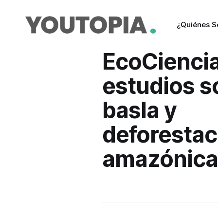
¿Quiénes 
EcoCienci
estudios s
basla y
deforestac
amazónica