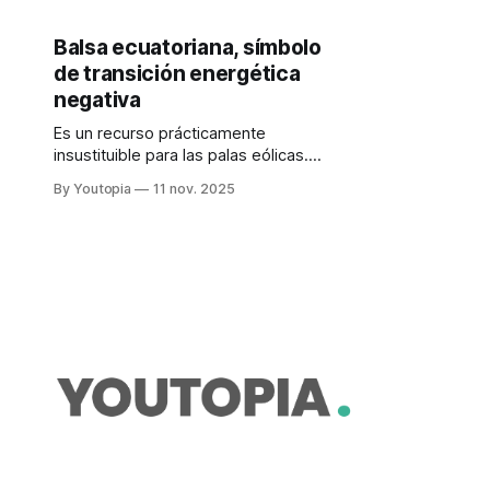
Balsa ecuatoriana, símbolo
de transición energética
negativa
Es un recurso prácticamente
insustituible para las palas eólicas.
Pero si se abastece de tala ilegal, la
By Youtopia
11 nov. 2025
industria proyecta una huella
negativa.