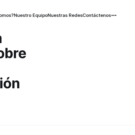
Somos?
Nuestro Equipo
Nuestras Redes
Contáctenos
a
obre
ión