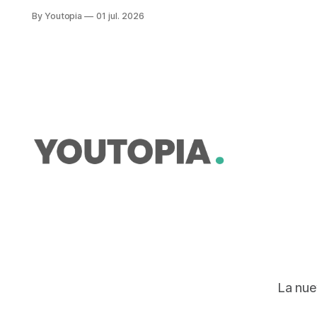
las especies. En Ecuador se impulsa
By Youtopia
01 jul. 2026
la protección del cóndor y del
sistema de áreas protegidas.
La nue