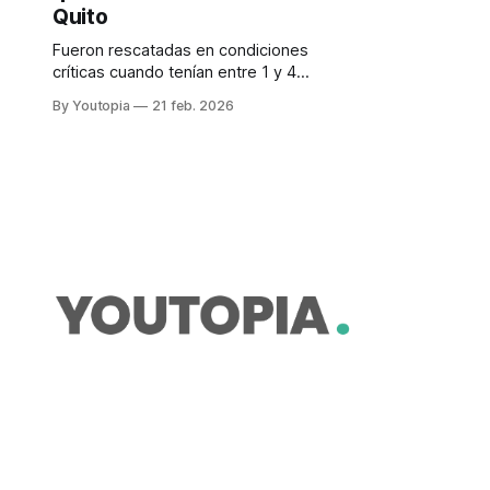
Quito
Fueron rescatadas en condiciones
críticas cuando tenían entre 1 y 4
meses y no pueden volver a su
By Youtopia
21 feb. 2026
hábitat. El Zoológico busca juntarlas
en un solo espacio.