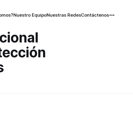
Somos?
Nuestro Equipo
Nuestras Redes
Contáctenos
cional
otección
s