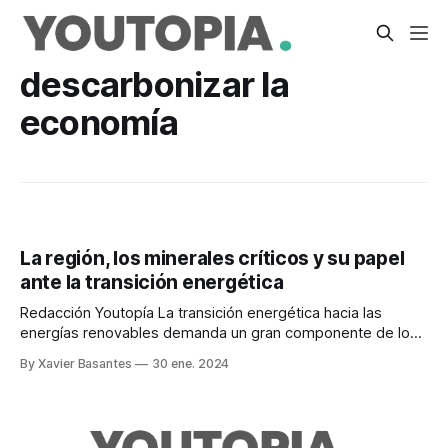
descarbonizar la
economía
La región, los minerales críticos y su papel
ante la transición energética
Redacción Youtopía La transición energética hacia las
energías renovables demanda un gran componente de los
denominados minerales críticos y ahí la región visualiza
By Xavier Basantes
30 ene. 2024
oportunidades. Esa es una de las conclusiones que se
derivan del informe Los minerales críticos para las
transiciones energéticas de América Latina y el Caribe
(ALC). El