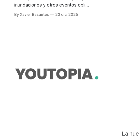
inundaciones y otros eventos obliga
a la entidad a ajustar su estrategia.
By Xavier Basantes
23 dic. 2025
Su foco está en la adaptación.
La nue