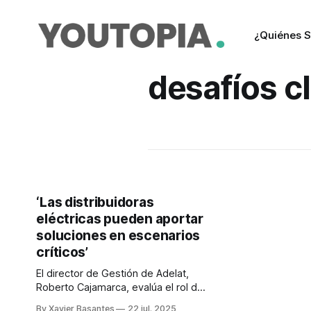
¿Quiénes 
desafíos c
‘Las distribuidoras
eléctricas pueden aportar
soluciones en escenarios
críticos’
El director de Gestión de Adelat,
Roberto Cajamarca, evalúa el rol de
las distribuidoras en época de crisis.
By Xavier Basantes
22 jul. 2025