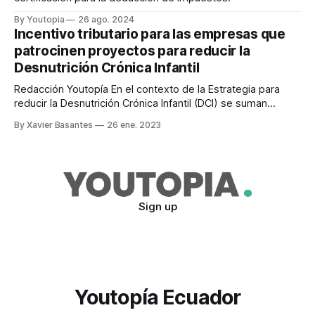
By Youtopia
26 ago. 2024
Incentivo tributario para las empresas que
patrocinen proyectos para reducir la
Desnutrición Crónica Infantil
Redacción Youtopía En el contexto de la Estrategia para
reducir la Desnutrición Crónica Infantil (DCI) se suman
nuevas acciones, para contrarrestar uno de los principales
By Xavier Basantes
26 ene. 2023
problemas que afectan al Ecuador. Bajo ese contexto se
encuentra vigente el Mecanismo de Corresponsabilidad
para Deducción de Impuestos. Con este instrumento, las
empresas pueden
Sign up
Youtopía Ecuador