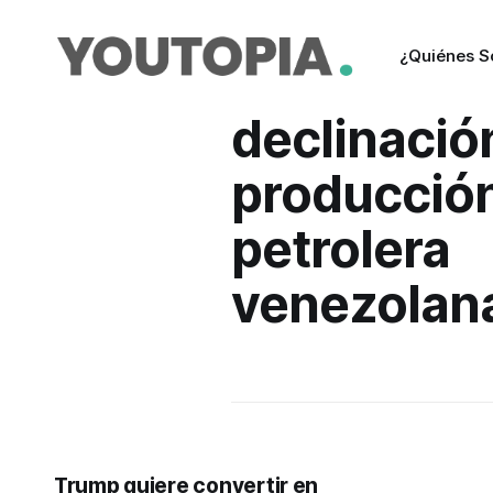
¿Quiénes 
declinación
producció
petrolera
venezolan
Trump quiere convertir en