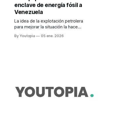
enclave de energía fósil a
Venezuela
La idea de la explotación petrolera
para mejorar la situación la hace
suya la oposición a Maduro. Y la
By Youtopia
05 ene. 2026
nueva presidenta Rodríguez habla
de "desarrollo compartido".