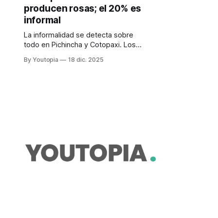
producen rosas; el 20% es
informal
La informalidad se detecta sobre
todo en Pichincha y Cotopaxi. Los
problemas en regalías y producción
By Youtopia
18 dic. 2025
pueden generar abusos. La
capacitación es una vía.