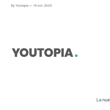
tercera parte del monto. La
By Youtopia
14 oct. 2025
soberanía alimentaria capta los
mayores recursos.
La nue