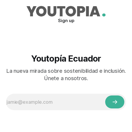
Sign up
Youtopía Ecuador
La nueva mirada sobre sostenibilidad e inclusión.
Únete a nosotros.