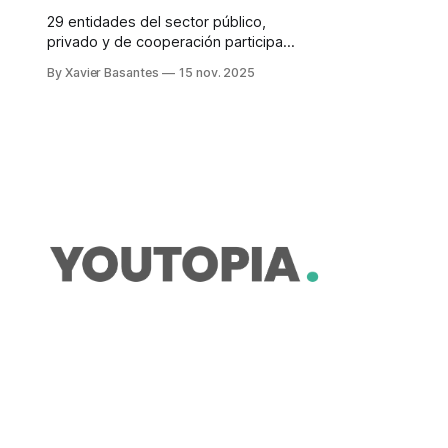
29 entidades del sector público,
privado y de cooperación participan
de la Mesa. El país necesita USD
By Xavier Basantes
15 nov. 2025
15.450 millones hasta 2030, para
cumplir sus metas climáticas.