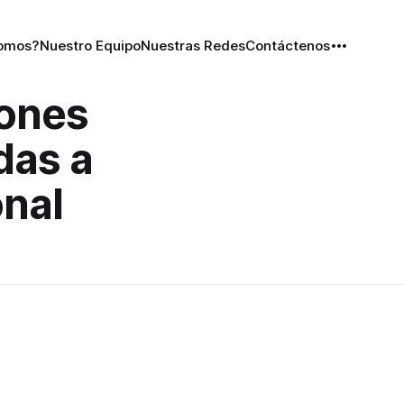
Somos?
Nuestro Equipo
Nuestras Redes
Contáctenos
iones
das a
onal