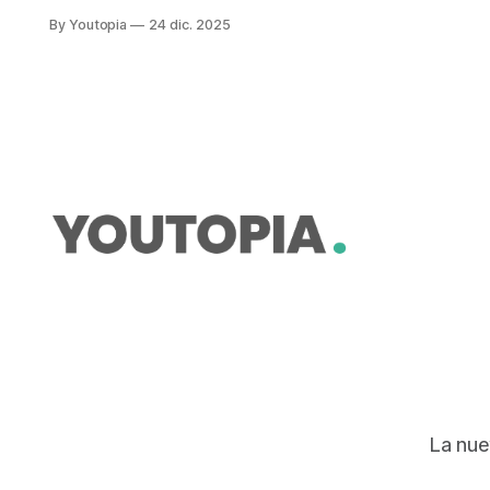
academia, junto a la Armada y ONG,
By Youtopia
24 dic. 2025
entre otras. Se centra en la pesca
sostenible.
La nue