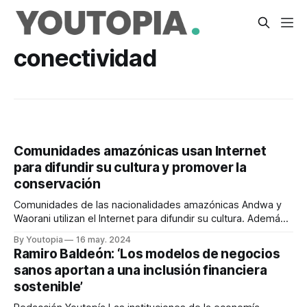
conectividad
Comunidades amazónicas usan Internet
para difundir su cultura y promover la
conservación
Comunidades de las nacionalidades amazónicas Andwa y
Waorani utilizan el Internet para difundir su cultura. Además,
les sirve para denunciar amenazas a la conservación. Por
By Youtopia
16 may. 2024
Emilia Trujillo Daniel Dahua está aprovechando la conexión a
Ramiro Baldeón: ‘Los modelos de negocios
Internet para promocionar el Andwa, una lengua de la
sanos aportan a una inclusión financiera
Amazonía ecuatoriana que se encuentra en riesgo
sostenible’