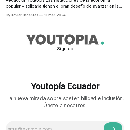
Redacción Youtopía Las instituciones de la economía
popular y solidaria tienen el gran desafío de avanzar en la
inclusión financiera y en la digitalización de los medios de
By Xavier Basantes
11 mar. 2024
pago, para afianzar su sostenibilidad. Ramiro Baldeón,
gerente general de RTC Coonecta, explica que ese es uno
de los propósitos de esta
Sign up
Youtopía Ecuador
La nueva mirada sobre sostenibilidad e inclusión.
Únete a nosotros.