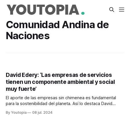
Comunidad Andina de
Naciones
David Edery: ‘Las empresas de servicios
tienen un componente ambiental y social
muy fuerte’
El aporte de las empresas sin chimenea es fundamental
para la sostenibilidad del planeta. Así lo destaca David
Edery, gerente de Exportación de Servicios de Promperú.
By Youtopia
08 jul. 2024
Por Redacción Youtopía El comercio de servicios, sobre
todo digitales, ha sido un motor importante del crecimiento
de la economía mundial en la última