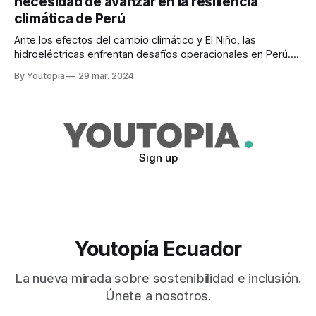
necesidad de avanzar en la resiliencia
climático y la energía, Youtopía Ecuador entrevistó
climática de Perú
Ante los efectos del cambio climático y El Niño, las
hidroeléctricas enfrentan desafíos operacionales en Perú.
La escasez de lluvias ha disminuido drásticamente la
By Youtopia
29 mar. 2024
capacidad de los embalses, obligando a tomar medidas
extremas, como la quema de diésel para mantener el
suministro energético. Esto no solo retrasa la transición
energética,
Sign up
Youtopía Ecuador
La nueva mirada sobre sostenibilidad e inclusión.
Únete a nosotros.