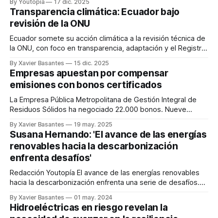
By Youtopia
17 dic. 2025
Transparencia climática: Ecuador bajo
revisión de la ONU
Ecuador somete su acción climática a la revisión técnica de
la ONU, con foco en transparencia, adaptación y el Registro
Nacional de Cambio Climático.
By Xavier Basantes
15 dic. 2025
Empresas apuestan por compensar
emisiones con bonos certificados
La Empresa Pública Metropolitana de Gestión Integral de
Residuos Sólidos ha negociado 22.000 bonos. Nueve
empresas los han adquirido.
By Xavier Basantes
19 may. 2025
Susana Hernando: 'El avance de las energías
renovables hacia la descarbonización
enfrenta desafíos'
Redacción Youtopía El avance de las energías renovables
hacia la descarbonización enfrenta una serie de desafíos.
Uno de los principales obstáculos radica en los aspectos
By Xavier Basantes
01 may. 2024
tecnológicos. Para tener una perspectiva de lo que
Hidroeléctricas en riesgo revelan la
plantean esos retos y los efectos que ocasiona el cambio