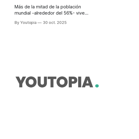
Más de la mitad de la población
mundial -alrededor del 56%- vive
hoy en ciudades. La Organización
By Youtopia
30 oct. 2025
de las Naciones Unidas (ONU)
considera esencial, en la
conmemoración del Día Mundial de
las Ciudades este 31 de octubre de
2025, repensar su modelo. Para
2050, ese porcentaje superará el
70%: unos