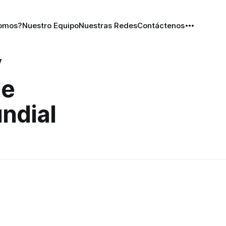
Somos?
Nuestro Equipo
Nuestras Redes
Contáctenos
y
de
ndial