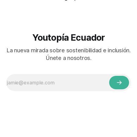
Youtopía Ecuador
La nueva mirada sobre sostenibilidad e inclusión.
Únete a nosotros.