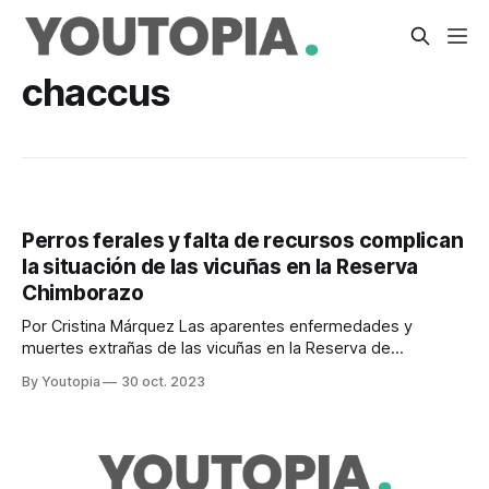
chaccus
Perros ferales y falta de recursos complican
la situación de las vicuñas en la Reserva
Chimborazo
Por Cristina Márquez Las aparentes enfermedades y
muertes extrañas de las vicuñas en la Reserva de
Producción de Fauna Chimborazo preocupan al sector
By Youtopia
30 oct. 2023
turístico, expertos y ambientalistas. Estos problemas se
suman al conflicto humano – fauna que surgió debido al
avance de la frontera agrícola y complican la sobrevivencia
de los