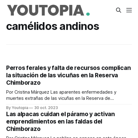
camélidos andinos
Perros ferales y falta de recursos complican
la situación de las vicuñas en la Reserva
Chimborazo
Por Cristina Márquez Las aparentes enfermedades y
muertes extrañas de las vicuñas en la Reserva de
Producción de Fauna Chimborazo preocupan al sector
By Youtopia
30 oct. 2023
turístico, expertos y ambientalistas. Estos problemas se
Las alpacas cuidan el páramo y activan
suman al conflicto humano – fauna que surgió debido al
emprendimientos en las faldas del
avance de la frontera agrícola y complican la sobrevivencia
Chimborazo
de los