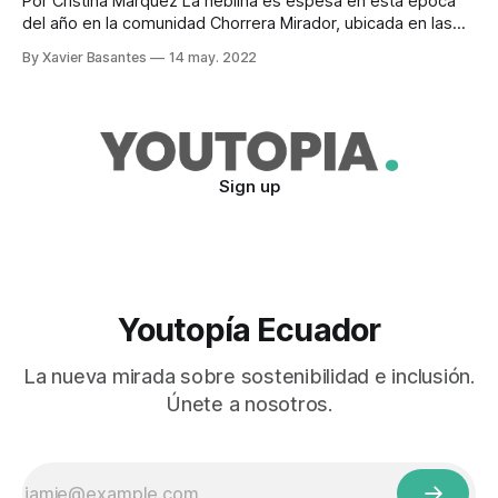
Por Cristina Márquez La neblina es espesa en esta época
del año en la comunidad Chorrera Mirador, ubicada en las
faldas del volcán Chimborazo. La temperatura en las
By Xavier Basantes
14 may. 2022
primeras horas de la mañana no supera los 5 grados
centígrados. Pero ni el frío ni el suelo lodoso ni la escasa
Sign up
Youtopía Ecuador
La nueva mirada sobre sostenibilidad e inclusión.
Únete a nosotros.