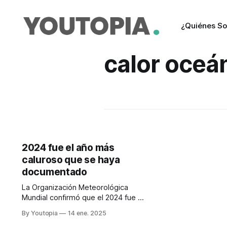
¿Quiénes S
calor oceá
2024 fue el año más
caluroso que se haya
documentado
La Organización Meteorológica
Mundial confirmó que el 2024 fue el
año más cálido del que se tiene
By Youtopia
14 ene. 2025
constancia, en los registros