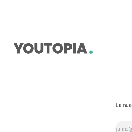
históricos
La nue