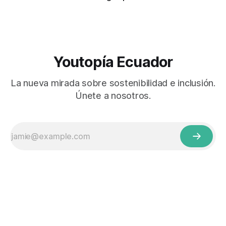
Youtopía Ecuador
La nueva mirada sobre sostenibilidad e inclusión.
Únete a nosotros.