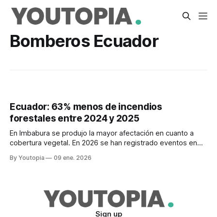
Bomberos Ecuador
Ecuador: 63% menos de incendios
forestales entre 2024 y 2025
En Imbabura se produjo la mayor afectación en cuanto a
cobertura vegetal. En 2026 se han registrado eventos en
Tungurahua y Guayas.
By Youtopia
09 ene. 2026
Sign up