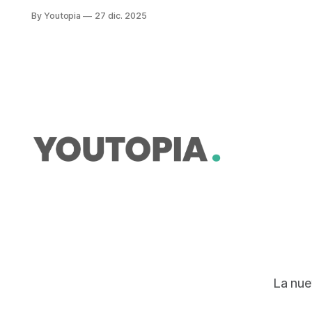
minería a gran escala que busca
By Youtopia
27 dic. 2025
hacer Libero Cobre en nombre de la
transición energética
La nue