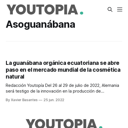
Asoguanábana
La guanábana orgánica ecuatoriana se abre
paso en el mercado mundial de la cosmética
natural
Redacción Youtopía Del 26 al 29 de julio de 2022, Alemania
será testigo de la innovación en la producción de
guanábana ecuatoriana. En ese país se desarrollará la Feria
By Xavier Basantes
25 jun. 2022
Biofach 2022. La ciudad de Núremberg recibirá a 3.738
expositores, de 136 países y 50.000 visitantes de forma
presencial