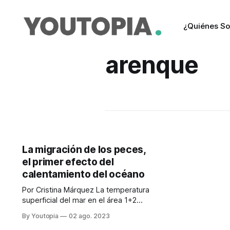
¿Quiénes S
arenque
La migración de los peces,
el primer efecto del
calentamiento del océano
Por Cristina Márquez La temperatura
superficial del mar en el área 1+2
(Ecuador y norte de Perú) sigue
By Youtopia
02 ago. 2023
anómala. Para esta época del año