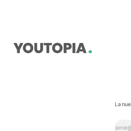
se esperaban corrientes de hasta
24 grados, pero todas las
estaciones del Instituto
Oceanográfico de la Armada
(Inocar) registran valores entre los
27 y 28
La nue