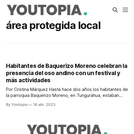
área protegida local
Habitantes de Baquerizo Moreno celebran la
presencia del oso andino con un festival y
más actividades
Por Cristina Márquez Hasta hace dos años los habitantes de
la parroquia Baquerizo Moreno, en Tungurahua, estaban
molestos y preocupados por los constantes ataques,
By Youtopia
16 abr. 2023
presuntamente de osos, a sus reses. En el 2021, incluso se
registró en una de las comunidades de esa zona la cacería
de un oso andino.