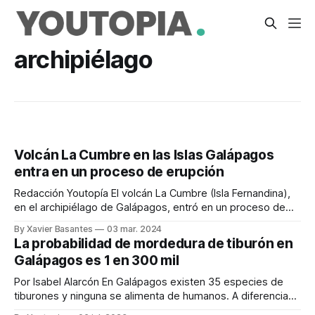
archipiélago
Volcán La Cumbre en las Islas Galápagos
entra en un proceso de erupción
Redacción Youtopía El volcán La Cumbre (Isla Fernandina),
en el archipiélago de Galápagos, entró en un proceso de
erupción. Así lo informó el Instituto Geofísico de la Escuela
By Xavier Basantes
03 mar. 2024
Politécnica Nacional (IGEPN). De acuerdo con la información
La probabilidad de mordedura de tiburón en
del Geofísico, el proceso comenzó a las 23:50 (hora de
Galápagos es 1 en 300 mil
Galápagos), del sábado
Por Isabel Alarcón En Galápagos existen 35 especies de
tiburones y ninguna se alimenta de humanos. A diferencia
de lo que se ve en las películas, las personas no forman