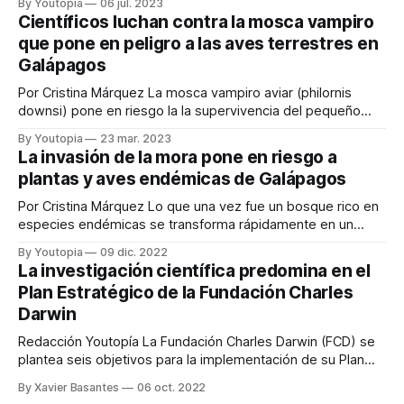
By Youtopia
06 jul. 2023
parte de la dieta de los animales y las mordeduras también
Científicos luchan contra la mosca vampiro
son eventos inusuales. Durante el 2022, la Universidad de
que pone en peligro a las aves terrestres en
Galápagos
Por Cristina Márquez La mosca vampiro aviar (philornis
downsi) pone en riesgo la la supervivencia del pequeño
pájaro brujo, endémico de Galápagos. En la parte alta de la
By Youtopia
23 mar. 2023
Isla Santa Cruz apenas se registra la presencia de unas
La invasión de la mora pone en riesgo a
cuarenta parejas de esa especie en peligro crítico de
plantas y aves endémicas de Galápagos
extinción. La tasa
Por Cristina Márquez Lo que una vez fue un bosque rico en
especies endémicas se transforma rápidamente en un
matorral de moras. Así describen los ecólogos de la
By Youtopia
09 dic. 2022
Fundación Charles Darwin a la expansión en el Archipiélago
La investigación científica predomina en el
de Galápagos de la Rubus niveus, una especie de mora
Plan Estratégico de la Fundación Charles
originaria del sur
Darwin
Redacción Youtopía La Fundación Charles Darwin (FCD) se
plantea seis objetivos para la implementación de su Plan
Estratégico 2022-2027. En ese derrotero, el fortalecimiento
By Xavier Basantes
06 oct. 2022
de la investigación científica predomina, en el contexto de