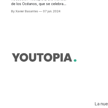
de los Océanos, que se celebra
cada 8 de junio, convoca a
By Xavier Basantes
07 jun. 2024
iniciativas a favor de la conservación
en tres provincias costeras. Una de
ellas es la que efectúa el programa
Amiguitos del Océano, enfocado en
reducir y prevenir la contaminación
plástica en comunidades de
La nue