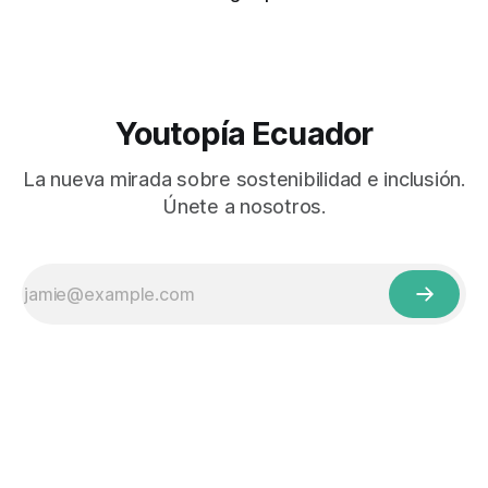
Youtopía Ecuador
La nueva mirada sobre sostenibilidad e inclusión.
Únete a nosotros.