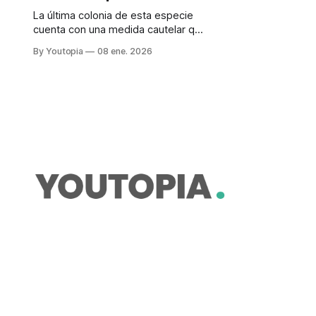
La última colonia de esta especie
cuenta con una medida cautelar que
dispuso paralizar la construcción de
By Youtopia
08 ene. 2026
la carretera Pasapungo-Angamarca-
El Corazón