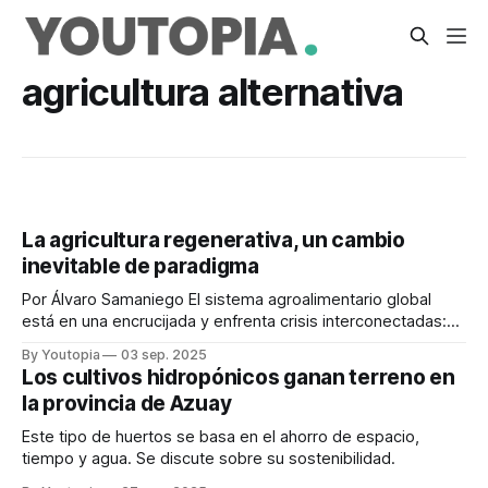
agricultura alternativa
La agricultura regenerativa, un cambio
inevitable de paradigma
Por Álvaro Samaniego El sistema agroalimentario global
está en una encrucijada y enfrenta crisis interconectadas:
colapso climático, degradación acelerada del suelo y
By Youtopia
03 sep. 2025
pérdida masiva de biodiversidad. La agricultura intensiva ha
Los cultivos hidropónicos ganan terreno en
contribuido significativamente a estos problemas. En este
la provincia de Azuay
contexto, la agricultura regenerativa emerge como una
respuesta holística y basada en la
Este tipo de huertos se basa en el ahorro de espacio,
tiempo y agua. Se discute sobre su sostenibilidad.