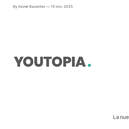
de la Mesa. El país necesita USD
By Xavier Basantes
15 nov. 2025
15.450 millones hasta 2030, para
cumplir sus metas climáticas.
La nue