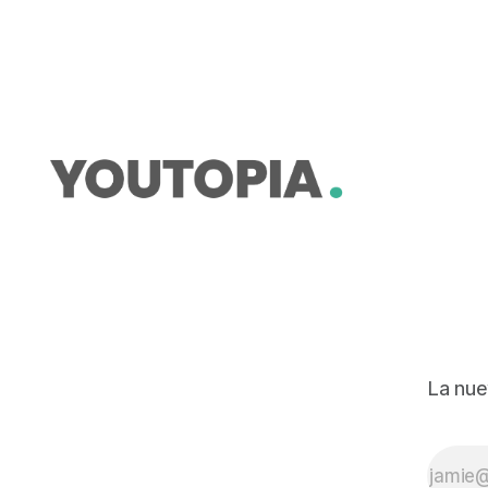
duplicar esfuerzos.
La nue