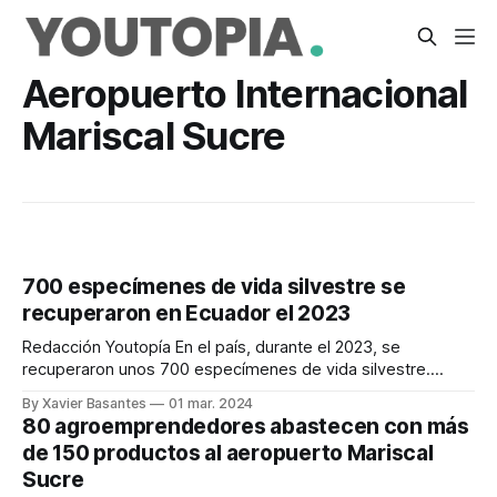
Aeropuerto Internacional
Mariscal Sucre
700 especímenes de vida silvestre se
recuperaron en Ecuador el 2023
Redacción Youtopía En el país, durante el 2023, se
recuperaron unos 700 especímenes de vida silvestre.
Además, entre los animales más traficados se registran:
By Xavier Basantes
01 mar. 2024
tortugas, boas, loras, pericos, monos y tigrillos. Esos datos
80 agroemprendedores abastecen con más
los presentó el Ministerio de Ambiente, Agua y Transición
de 150 productos al aeropuerto Mariscal
Ecológica (Maate), en el marco del lanzamiento de
Sucre