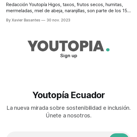
Redacción Youtopía Higos, taxos, frutos secos, humitas,
mermeladas, miel de abeja, naranjillas, son parte de los 150
productos que 80 agroemprendedores del nororiente de
By Xavier Basantes
30 nov. 2023
Quito entregan al aeropuerto. Esta iniciativa se denomina
Nuestra Huerta y acaba de cumplir su primera década,
como parte del programa de Valor Compartido desarrollado
por
Sign up
Youtopía Ecuador
La nueva mirada sobre sostenibilidad e inclusión.
Únete a nosotros.