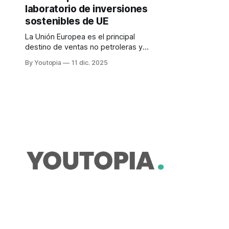
laboratorio de inversiones
sostenibles de UE
La Unión Europea es el principal
destino de ventas no petroleras y
no mineras del país y el segundo
By Youtopia
11 dic. 2025
inversor más importante. Varias
reformas en camino.