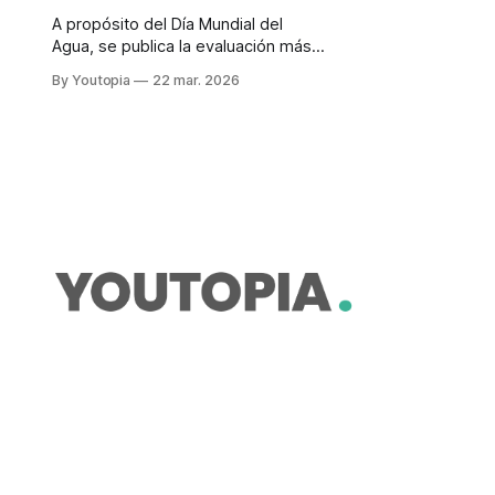
A propósito del Día Mundial del
Agua, se publica la evaluación más
reciente de los servicios de agua
By Youtopia
22 mar. 2026
potable y saneamiento en el país.
Los problemas persisten.