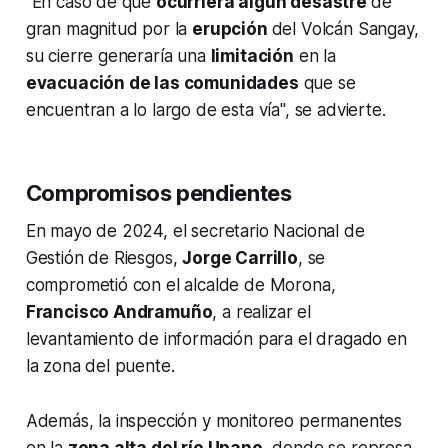
"En caso de que
ocurriera algún desastre
de
gran magnitud por la
erupción
del Volcán Sangay,
su cierre generaría una
limitación
en la
evacuación de las comunidades
que se
encuentran a lo largo de esta vía", se advierte.
Compromisos pendientes
En mayo de 2024, el secretario Nacional de
Gestión de Riesgos,
Jorge Carrillo
, se
comprometió con el alcalde de Morona,
Francisco Andramuño
, a realizar el
levantamiento de información para el dragado en
la zona del puente.
Además, la inspección y monitoreo permanentes
en la
zona alta del río Upano
, donde se represa