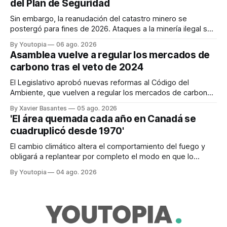
del Plan de Seguridad
Sin embargo, la reanudación del catastro minero se
postergó para fines de 2026. Ataques a la minería ilegal se
refuerzan con la "Estrategia de Ciberdefensa 2026".
By Youtopia
06 ago. 2026
Asamblea vuelve a regular los mercados de
carbono tras el veto de 2024
El Legislativo aprobó nuevas reformas al Código del
Ambiente, que vuelven a regular los mercados de carbono,
tras el veto total del Ejecutivo en 2024.
By Xavier Basantes
05 ago. 2026
'El área quemada cada año en Canadá se
cuadruplicó desde 1970'
El cambio climático altera el comportamiento del fuego y
obligará a replantear por completo el modo en que lo
previene y combate, según el experto Mike Flannigan
By Youtopia
04 ago. 2026