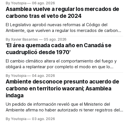
By Youtopia
06 ago. 2026
Asamblea vuelve a regular los mercados de
carbono tras el veto de 2024
El Legislativo aprobó nuevas reformas al Código del
Ambiente, que vuelven a regular los mercados de carbono,
tras el veto total del Ejecutivo en 2024.
By Xavier Basantes
05 ago. 2026
'El área quemada cada año en Canadá se
cuadruplicó desde 1970'
El cambio climático altera el comportamiento del fuego y
obligará a replantear por completo el modo en que lo
previene y combate, según el experto Mike Flannigan
By Youtopia
04 ago. 2026
Ambiente desconoce presunto acuerdo de
carbono en territorio waorani; Asamblea
indaga
Un pedido de información reveló que el Ministerio del
Ambiente afirma no haber autorizado ni tener registros del
proyecto que abarcaría más de 802.000 hectáreas.
By Youtopia
03 ago. 2026