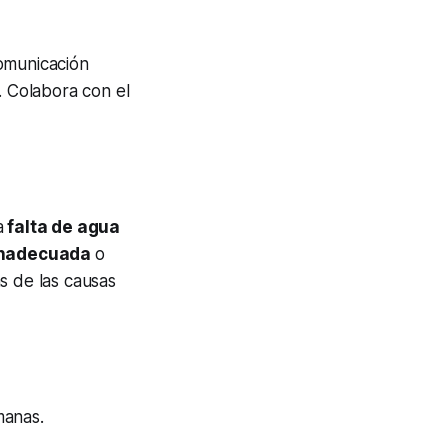
Comunicación
. Colabora con el
a
falta de agua
inadecuada
o
as de las causas
manas.