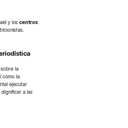
ael y los
centros
icionistas.
eriodística
 sobre la
sí como la
tal ejecutar
ignificar a las