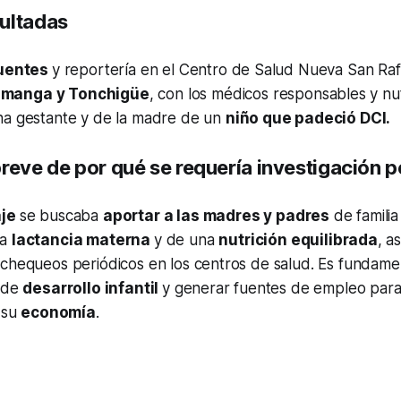
ultadas
uentes
y reportería en el Centro de Salud Nueva San Raf
manga y Tonchigüe
, con los médicos responsables y nutr
na gestante y de la madre de un
niño que padeció DCI.
reve de por qué se requería investigación p
aje
se buscaba
aportar a las madres y padres
de familia
la
lactancia materna
y de una
nutrición equilibrada
, a
chequeos periódicos en los centros de salud. Es fundamen
s de
desarrollo infantil
y generar fuentes de empleo para d
r su
economía
.