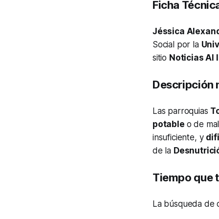
Ficha Técnic
Jéssica Alexandr
Social por la
Univ
sitio
Noticias Al
Descripción 
Las parroquias
T
potable
o de mal
insuficiente, y
dif
de la
Desnutrici
Tiempo que t
La búsqueda de c