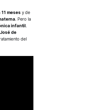
a 11 meses
y de
materna
. Pero la
nica infantil
.
 José de
tratamiento del