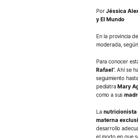
Por
Jéssica Alex
y El Mundo
En la provincia d
moderada, según c
Para conocer esta
Rafael
”. Ahí se 
seguimiento hasta
pediatra
Mary Ag
como a sus
madr
La
nutricionist
materna exclus
desarrollo adecua
el modo en que s