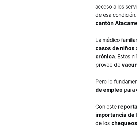
acceso a los servi
de esa condición
cantón Atacame
La médico familia
casos de niños
d
crónica
. Estos n
provee de
vacu
Pero lo fundament
de empleo
para d
Con este
report
importancia de 
de los
chequeos