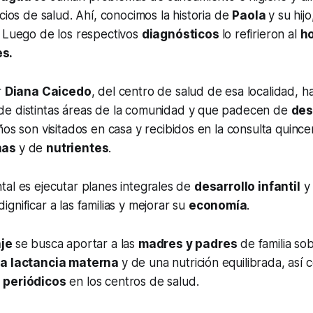
cios de salud. Ahí, conocimos la historia de
Paola
y su hij
. Luego de los respectivos
diagnósticos
lo refirieron al
ho
s.
r
Diana Caicedo
, del centro de salud de esa localidad, 
e distintas áreas de la comunidad y que padecen de
des
iños son visitados en casa y recibidos en la consulta quinc
nas
y de
nutrientes
.
al es ejecutar planes integrales de
desarrollo infantil
y
ignificar a las familias y mejorar su
economía
.
aje
se busca aportar a las
madres y padres
de familia sob
la lactancia materna
y de una nutrición equilibrada, así
 periódicos
en los centros de salud.