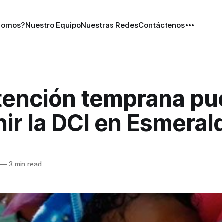
Somos?
Nuestro Equipo
Nuestras Redes
Contáctenos
tención temprana pu
ir la DCI en Esmeral
—
3 min read