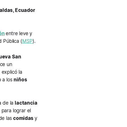
raldas, Ecuador
ón
entre leve y
 Pública (
MSP
).
ueva San
ace un
explicó la
o a los
niños
a de la
lactancia
 para lograr el
de las
comidas
y