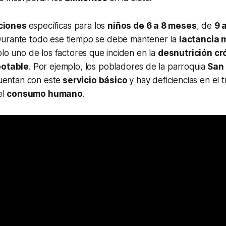
ciones
específicas para los
niños de 6 a 8 meses
, de
9 
Durante todo ese tiempo se debe mantener la
lactancia 
olo uno de los factores que inciden en la
desnutrición cró
potable
. Por ejemplo, los pobladores de la parroquia
San
entan con este
servicio básico
y hay deficiencias en el 
el
consumo humano
.