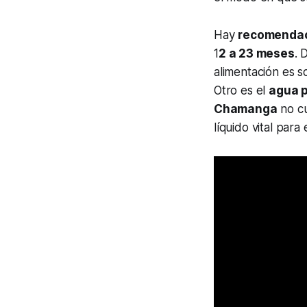
Hay
recomenda
1
2 a 23 meses
. 
alimentación es s
Otro es el
agua 
Chamanga
no cu
líquido vital para 