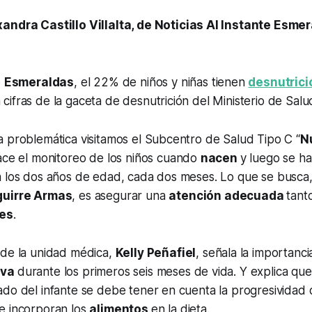
andra Castillo Villalta, de Noticias Al Instante Esme
e
Esmeraldas
, el 22% de niños y niñas tienen
desnutrici
ifras de la gaceta de desnutrición del Ministerio de Salud
 problemática visitamos el Subcentro de Salud Tipo C “
N
hace el monitoreo de los niños cuando
nacen
y luego se h
 los dos años de edad, cada dos meses. Lo que se busca, 
uirre Armas
, es asegurar una
atención adecuada
tant
es
.
a
de la unidad médica,
Kelly Peñafiel
, señala la importanci
iva
durante los primeros seis meses de vida. Y explica que
do del infante se debe tener en cuenta la progresividad 
e incorporan los
alimentos
en la dieta.