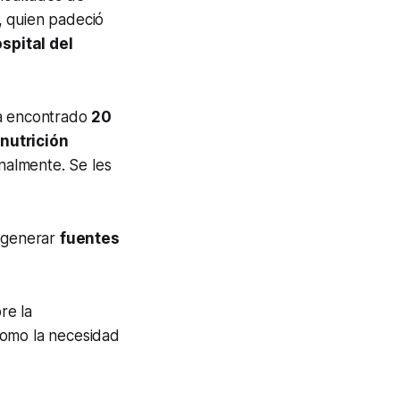
o, quien padeció
spital del
ha encontrado
20
nutrición
enalmente. Se les
 generar
fuentes
re la
 como la necesidad