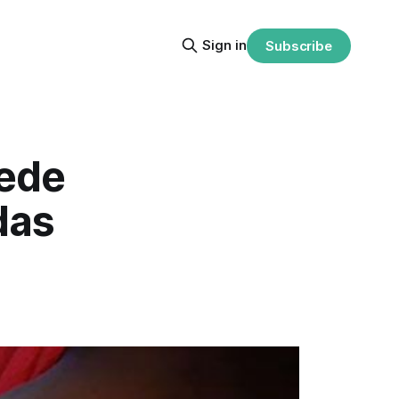
Sign in
Subscribe
ede
das