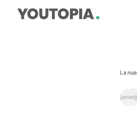
La nue