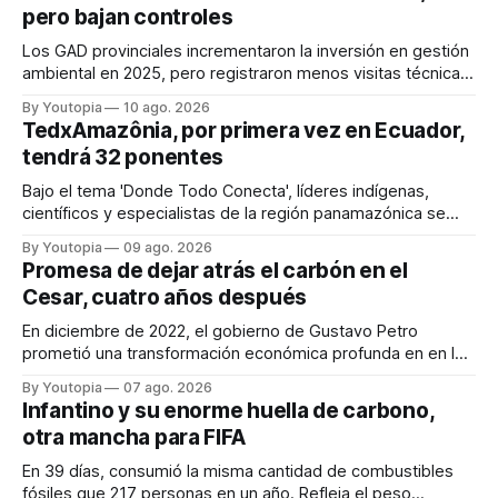
pero bajan controles
Los GAD provinciales incrementaron la inversión en gestión
ambiental en 2025, pero registraron menos visitas técnicas
de control frente a 2024.
By Youtopia
10 ago. 2026
TedxAmazônia, por primera vez en Ecuador,
tendrá 32 ponentes
Bajo el tema 'Donde Todo Conecta', líderes indígenas,
científicos y especialistas de la región panamazónica se
citarán del 27 al 30 de agosto de 2026 en Baños y Puyo
By Youtopia
09 ago. 2026
Promesa de dejar atrás el carbón en el
Cesar, cuatro años después
En diciembre de 2022, el gobierno de Gustavo Petro
prometió una transformación económica profunda en en la
región. Un trabajo audiovisual evalúa la situación.
By Youtopia
07 ago. 2026
Infantino y su enorme huella de carbono,
otra mancha para FIFA
En 39 días, consumió la misma cantidad de combustibles
fósiles que 217 personas en un año. Refleja el peso