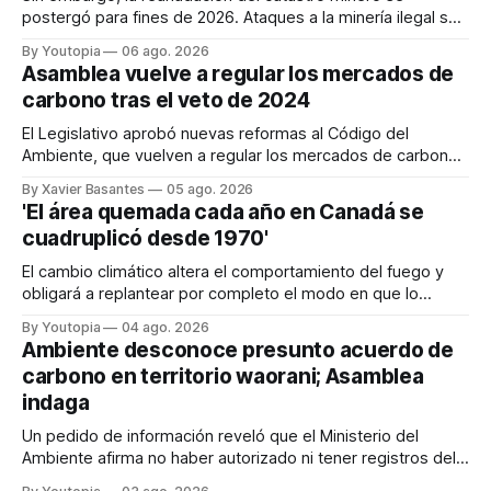
postergó para fines de 2026. Ataques a la minería ilegal se
refuerzan con la "Estrategia de Ciberdefensa 2026".
By Youtopia
06 ago. 2026
Asamblea vuelve a regular los mercados de
carbono tras el veto de 2024
El Legislativo aprobó nuevas reformas al Código del
Ambiente, que vuelven a regular los mercados de carbono,
tras el veto total del Ejecutivo en 2024.
By Xavier Basantes
05 ago. 2026
'El área quemada cada año en Canadá se
cuadruplicó desde 1970'
El cambio climático altera el comportamiento del fuego y
obligará a replantear por completo el modo en que lo
previene y combate, según el experto Mike Flannigan
By Youtopia
04 ago. 2026
Ambiente desconoce presunto acuerdo de
carbono en territorio waorani; Asamblea
indaga
Un pedido de información reveló que el Ministerio del
Ambiente afirma no haber autorizado ni tener registros del
proyecto que abarcaría más de 802.000 hectáreas.