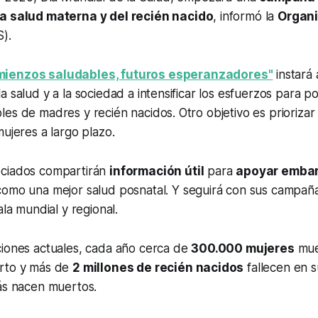
la salud materna y del recién nacido
, informó la
Organi
).
ienzos saludables, futuros esperanzadores"
instará 
 salud y a la sociedad a intensificar los esfuerzos para pon
es de madres y recién nacidos. Otro objetivo es priorizar l
mujeres a largo plazo.
ociados compartirán
información útil
para
apoyar embar
 como una mejor salud posnatal. Y seguirá con sus campañ
ala mundial y regional.
ciones actuales, cada año cerca de
300.000 mujeres
mue
arto y más de
2 millones de recién nacidos
fallecen en 
más nacen muertos.