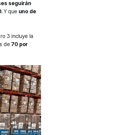
ses
seguirán
0.
Y que
uno de
o 3 incluye la
os de
70 por