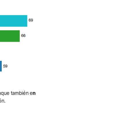
nque también e
n
ón.