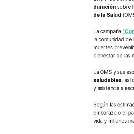
duración
sobre
de la Salud
(OMS
La campaña
"
Com
la comunidad de la
muertes prevenibl
bienestar de las 
La OMS y sus as
saludables
, así
y asistencia a esc
Según las estima
embarazo o el p
vida y millones 