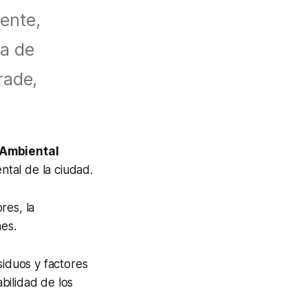
ente,
la de
rade,
 Ambiental
ntal de la ciudad.
res, la
nes.
siduos y factores
abilidad de los