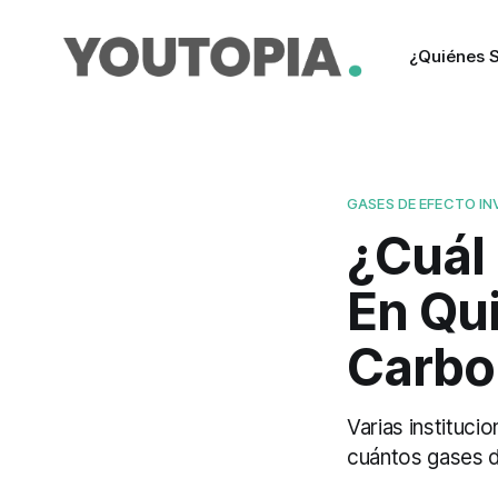
¿Quiénes 
GASES DE EFECTO I
¿Cuál 
En Qui
Carbo
Varias instituci
cuántos gases d