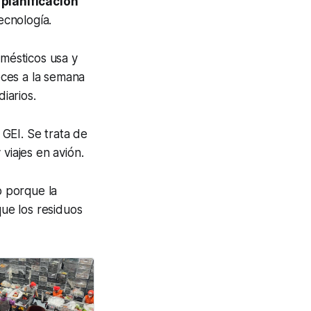
 planificación
ecnología.
omésticos usa y
eces a la semana
iarios.
GEI. Se trata de
viajes en avión.
o porque la
ue los residuos