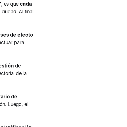
”
, es que
cada
ciudad. Al final,
ases de efecto
 actuar para
estión de
ctorial de la
ario de
ión. Luego, el