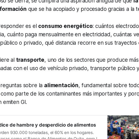
uoso se cierra, se cumplirá una aspiración antigua de que
la
nformación
que se ha acopiado y procesado gracias a la t
 responder es el
consumo energético
: cuántos electrod
ia, cuánto paga mensualmente en electricidad, cuántas v
 público o privado, qué distancia recorre en sus trayectos d
iere al
transporte
, uno de los sectores que produce más 
nadas con el uso de vehículo privado, transporte público y 
preguntas sobre la
alimentación
, fundamental sobre tod
 como parte de los contaminantes más importantes y porq
 emiten GI.
ndice de hambre y desperdicio de alimentos
rden 930.000 toneladas, el 60% en los hogares.
itosas como el Banco de Alimentos de Quito, pero la