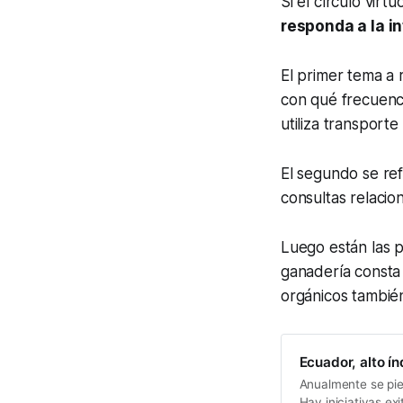
Si el círculo virt
responda a la i
El primer tema a
con qué frecuenc
utiliza transporte
El segundo se ref
consultas relacio
Luego están las 
ganadería consta
orgánicos también
Ecuador, alto í
Anualmente se pie
Hay iniciativas ex