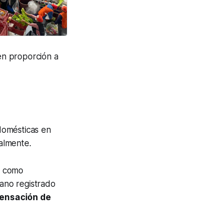
n proporción a
 domésticas en
almente.
os como
iano registrado
ensación de