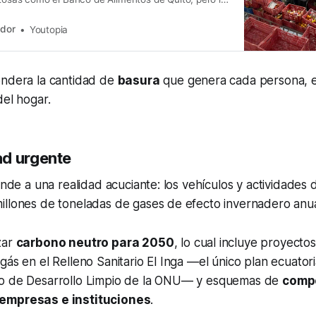
aja: 2%.
ador
Youtopia
ondera la cantidad de
basura
que genera cada persona, e
del hogar.
d urgente
ponde a una realidad acuciante: los vehículos y actividades
illones de toneladas de gases de efecto invernadero anu
zar
carbono neutro para 2050
, lo cual incluye proyect
gás en el Relleno Sanitario El Inga —el único plan ecuator
mo de Desarrollo Limpio de la ONU— y esquemas de
comp
empresas e instituciones
.