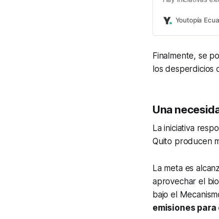
recuperación es b
Youtopía Ecu
Finalmente, se p
los desperdicios 
Una necesida
La iniciativa res
Quito producen m
La meta es alcan
aprovechar el bio
bajo el Mecanis
emisiones para 