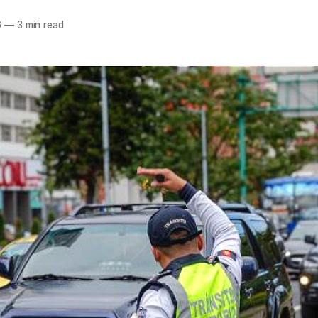
6
—
3 min read