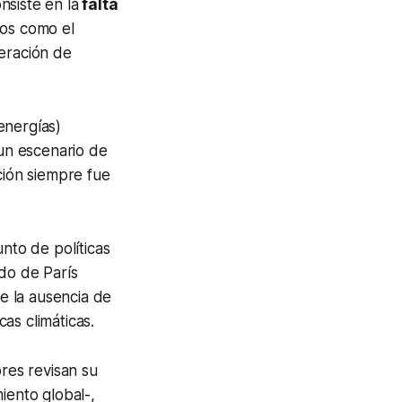
nsiste en la
falta
os como el
neración de
(energías)
un escenario de
ción siempre fue
unto de políticas
do de París
e la ausencia de
as climáticas.
res revisan su
iento global-,