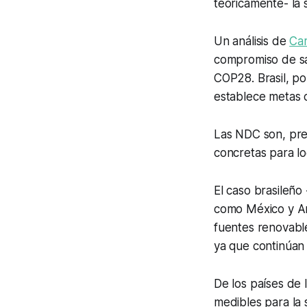
teóricamente- la s
Un análisis de
Ca
compromiso de sal
COP28. Brasil, p
establece metas c
Las NDC son, pre
concretas para l
El caso brasileño
como México y Arg
fuentes renovabl
ya que continúan 
De los países de 
medibles para la s