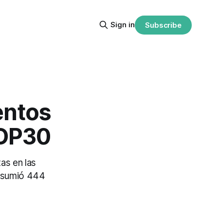
Sign in
Subscribe
entos
COP30
as en las
 asumió 444