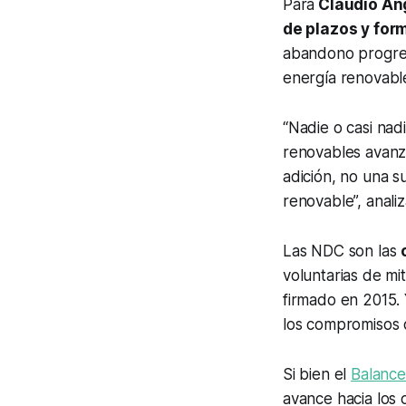
Para
Claudio An
de plazos y for
abandono progresi
energía renovabl
“Nadie o casi nadi
renovables avanz
adición, no una s
renovable”, analiz
Las NDC son las
voluntarias de mi
firmado en 2015.
los compromisos o
Si bien el
Balance
avance hacia los 