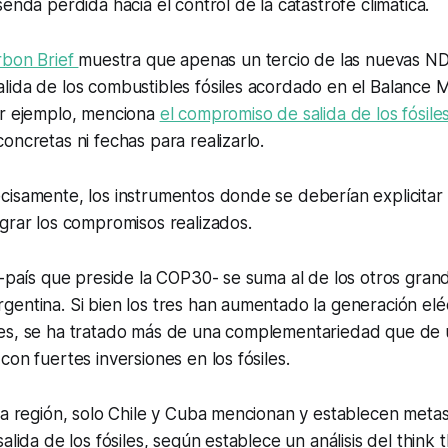
enda perdida hacia el control de la catástrofe climática.
rbon Brief
muestra que apenas un tercio de las nuevas N
ida de los combustibles fósiles acordado en el Balance M
or ejemplo, menciona
el compromiso de salida de los fósiles
oncretas ni fechas para realizarlo.
cisamente, los instrumentos donde se deberían explicitar
ograr los compromisos realizados.
 -país que preside la COP30- se suma al de los otros grand
entina. Si bien los tres han aumentado la generación eléc
es, se ha tratado más de una complementariedad que de u
con fuertes inversiones en los fósiles.
la región, solo Chile y Cuba mencionan y establecen meta
alida de los fósiles, según establece un análisis del
think 