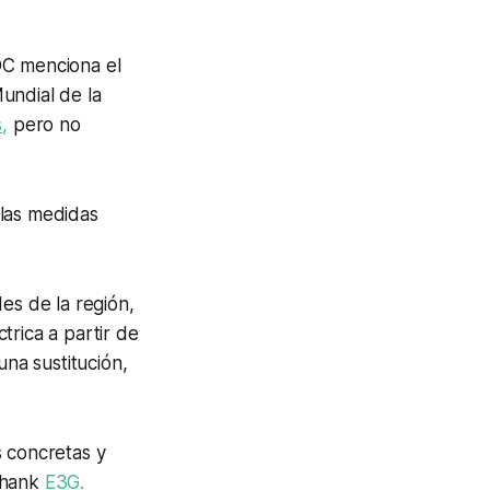
DC menciona el
undial de la
,
pero no
 las medidas
es de la región,
trica a partir de
na sustitución,
s concretas y
thank
E3G.