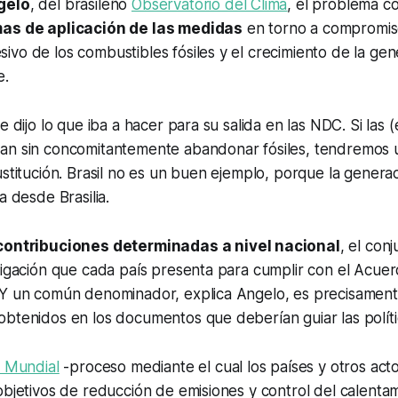
gelo
, del brasileño
Observatorio del Clima
, el problema co
mas de aplicación de las medidas
en torno a compromis
vo de los combustibles fósiles y el crecimiento de la ge
e.
e dijo lo que iba a hacer para su salida en las NDC. Si las 
an sin concomitantemente abandonar fósiles, tendremos 
ustitución. Brasil no es un buen ejemplo, porque la genera
a desde Brasilia.
contribuciones determinadas a nivel nacional
, el conj
tigación que cada país presenta para cumplir con el Acuer
 Y un común denominador, explica Angelo, es precisament
btenidos en los documentos que deberían guiar las polític
 Mundial
-proceso mediante el cual los países y otros acto
objetivos de reducción de emisiones y control del calentam