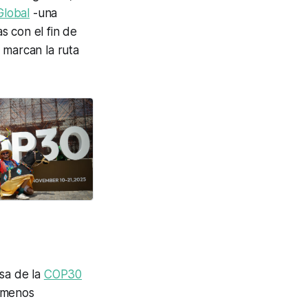
Global
-una
s con el fin de
, marcan la ruta
asa de la
COP30
l menos