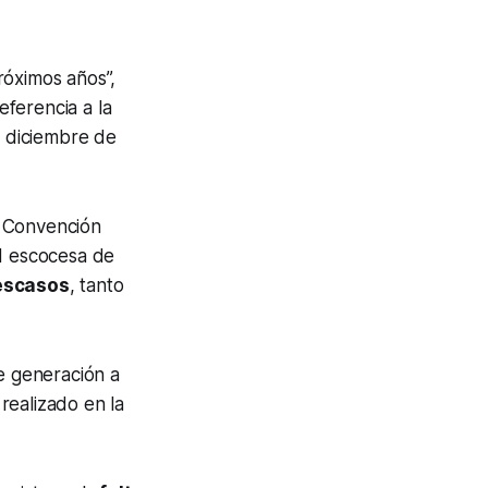
róximos años”,
ferencia a la
 diciembre de
 Convención
d escocesa de
escasos
, tanto
de generación a
realizado en la