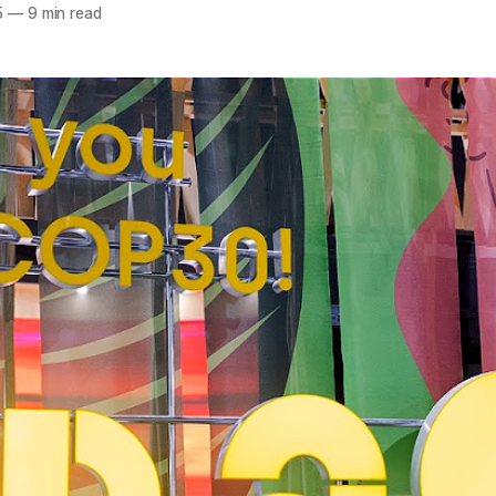
5
—
9 min read