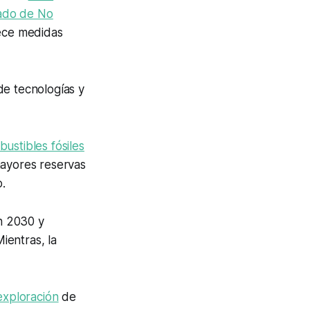
ado de No
lece medidas
de tecnologías y
ustibles fósiles
 mayores reservas
.
en 2030 y
ientras, la
exploración
de